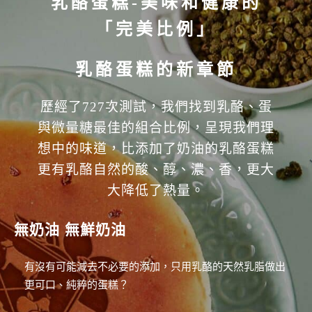
乳酪蛋糕-美味和健康的
「完美比例」
乳酪蛋糕的新章節
歷經了727次測試，我們找到乳酪、蛋
與微量糖最佳的組合比例，呈現我們理
想中的味道，比添加了奶油的乳酪蛋糕
更有乳酪自然的酸、醇、濃、香，更大
大降低了熱量。
無奶油 無鮮奶油
有沒有可能減去不必要的添加，只用乳酪的天然乳脂做出
更可口、純粹的蛋糕？