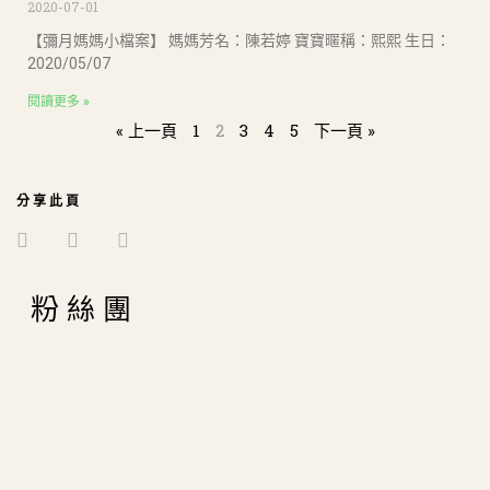
2020-07-01
【彌月媽媽小檔案】 媽媽芳名：陳若婷 寶寶暱稱：熙熙 生日：
2020/05/07
閱讀更多 »
« 上一頁
1
2
3
4
5
下一頁 »
分享此頁
粉絲團