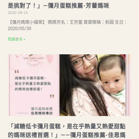
是挑對了！」—彌月蛋糕推薦-芳蕾媽咪
2020-08-14
【彌月媽媽小檔案】 媽媽芳名：王芳蕾 寶寶暱稱：粉圓 生日：
2020/05/30
閱讀更多 »
「減糖低卡彌月蛋糕，是在乎熱量又熱愛甜點
的媽咪送禮首選！」——彌月蛋糕推薦-佳恩媽