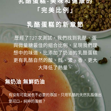
乳酪蛋糕-美味和健康的
「完美比例」
乳酪蛋糕的新章節
歷經了727次測試，我們找到乳酪、蛋
與微量糖最佳的組合比例，呈現我們理
想中的味道，比添加了奶油的乳酪蛋糕
更有乳酪自然的酸、醇、濃、香，更大
大降低了熱量。
無奶油 無鮮奶油
有沒有可能減去不必要的添加，只用乳酪的天然乳脂做出
更可口、純粹的蛋糕？