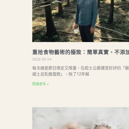
重拾食物藝術的極致：簡單真實、不添
2022-05-04
每次總是節日限定又限量、在起士公爵廣受好評的「磐
威士忌乳酪蛋糕」，除了12年蘇
閱讀更多 »