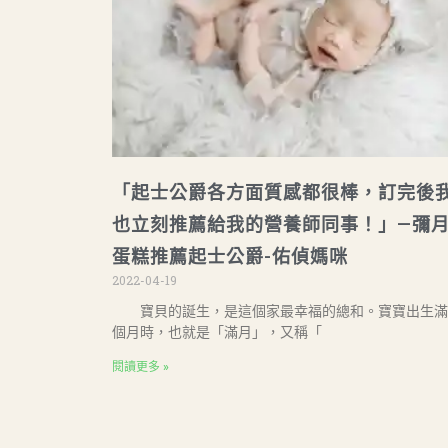
「起士公爵各方面質感都很棒，訂完後
也立刻推薦給我的營養師同事！」—彌
蛋糕推薦起士公爵-佑偵媽咪
2022-04-19
寶貝的誕生，是這個家最幸福的總和。寶寶出生滿
個月時，也就是「滿月」，又稱「
閱讀更多 »