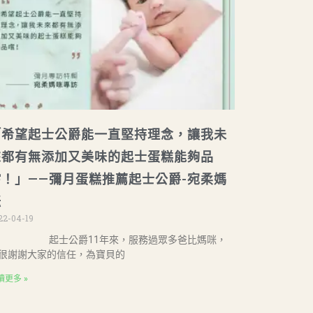
「希望起士公爵能一直堅持理念，讓我未
來都有無添加又美味的起士蛋糕能夠品
嚐！」——彌月蛋糕推薦起士公爵-宛柔媽
咪
22-04-19
起士公爵11年來，服務過眾多爸比媽咪，
很謝謝大家的信任，為寶貝的
讀更多 »