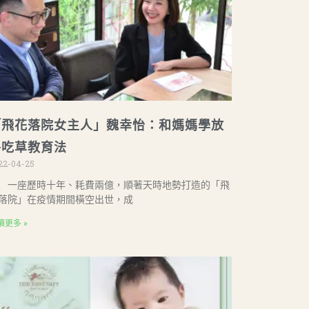
「飛花落院女主人」魏幸怡：和媽媽學放
牛吃草教育法
22-04-25
座歷時十年、耗費兩億，順著天時地勢打造的「飛
落院」在疫情期間橫空出世，成
讀更多 »