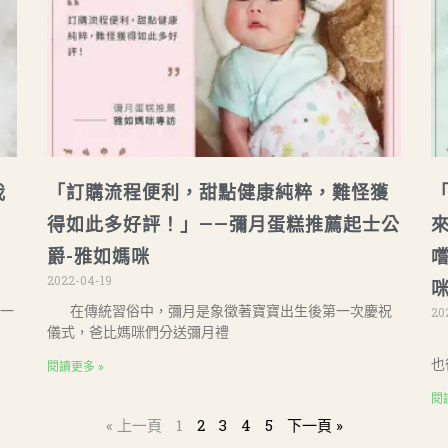
我
「訂購流程便利，甜點健康純粹，難怪獲
月
得如此多好評！」——彌月蛋糕推薦起士公
爵-雅如媽咪
2022-04-19
一
在傳統習俗中，彌月是象徵著寶寶出生後第一次慶祝
20
儀式，爸比媽咪們分送彌月禮
也
閱讀更多 »
閱
« 上一頁
1
2
3
4
5
下一頁 »