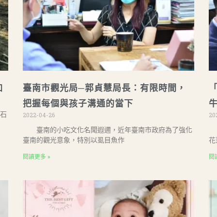
加
臺南市觀光局─郭貞慧局長：有限時間，
把握每個與孩子溝通的當下
石
2022-04-26
20
臺南的小吃文化名聞遐邇，近年臺南市政府為了強化
一
臺南的觀光意象，特別以虱目魚作
花
閱讀更多 »
閱