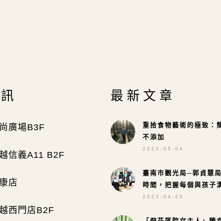
資訊
最新文章
重拾食物藝術的極致：
尚廣場B3F
不添加
2022-05-04
信義A11 B2F
臺南市觀光局─郭貞慧
康店
時間，把握每個與孩子
2022-04-26
越西門店B2F
「飛花落院女主人」魏