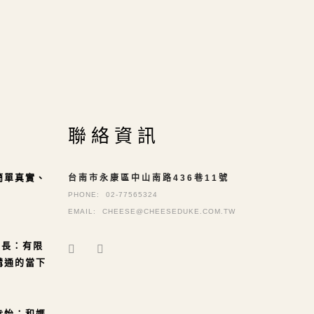
聯絡資訊
簡單真實、
台南市永康區中山南路436巷11號
PHONE:
02-77565324
EMAIL:
CHEESE@CHEESEDUKE.COM.TW
局長：有限
溝通的當下
幸怡：和媽