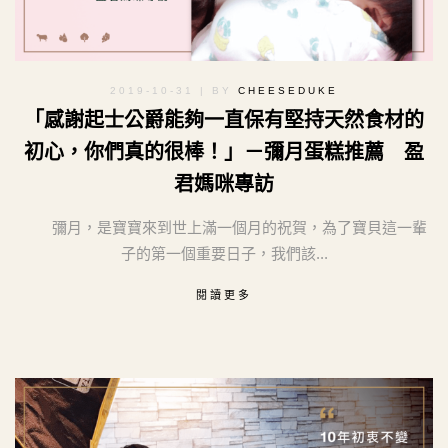
2019-10-31
| BY
CHEESEDUKE
「感謝起士公爵能夠一直保有堅持天然食材的
初心，你們真的很棒！」－彌月蛋糕推薦 盈
君媽咪專訪
彌月，是寶寶來到世上滿一個月的祝賀，為了寶貝這一輩
子的第一個重要日子，我們該...
閱讀更多