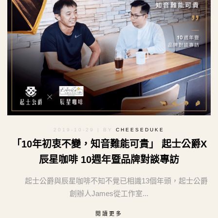
2019-10-29
| BY
CHEESEDUKE
「10年初衷不變，知音難能可貴」 起士公爵X
辰星咖啡 10週年暨品牌對談專訪
起士公爵與辰星咖啡不知不覺已相識13個年頭，起士公爵
創辦人James從工作室...
閱讀更多