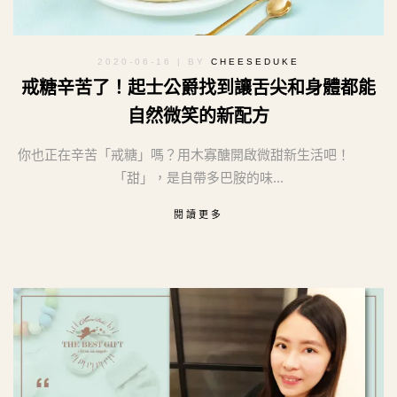
2020-06-16
| BY
CHEESEDUKE
戒糖辛苦了！起士公爵找到讓舌尖和身體都能
自然微笑的新配方
你也正在辛苦「戒糖」嗎？用木寡醣開啟微甜新生活吧！
「甜」，是自帶多巴胺的味...
閱讀更多