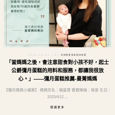
2020-06-03
| BY
CHEESEDUKE
「當媽媽之後，會注意甜食對小孩不好，起士
公爵彌月蛋糕的用料和服務，都讓我很放
心。」——彌月蛋糕推薦-曼菁媽媽
【彌月媽媽小檔案】 媽媽芳名：楊曼菁 寶寶暱稱：喻甯 生日：
2020/4/12 ...
閱讀更多