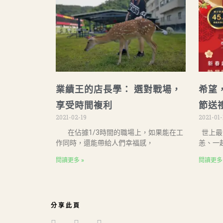
業績王的店長學： 選對戰場，
希望
享受時間複利
節送
2021-02-19
2021-01-
在佔據1/3時間的職場上，如果能在工
世上最
作同時，還能帶給人們幸福感，
恙、一
閱讀更多 »
閱讀更多 
分享此頁