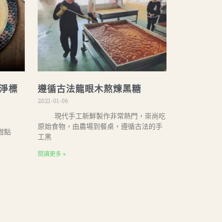
淨標
遵循古法龍眼木熬煉黑糖
2021-01-06
現代手工新鮮製作非常熱門，崇尚吃
原始食物，由農場到餐桌，遵循古法的手
純淨甜點
工黑
閱讀更多 »