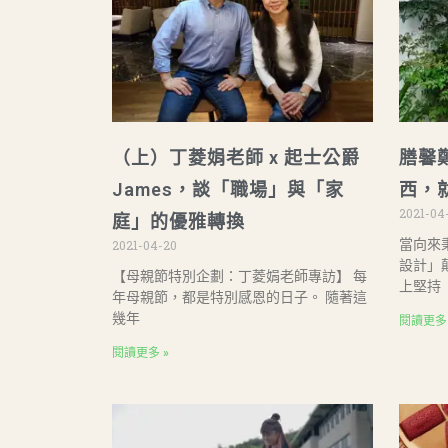
（上）丁菱娟老師 x 起士公爵
膳馨
James，談「職場」與「家
西，
2021-04
庭」的優雅轉換
當向來
2021-04-20
設計」
【母親節特別企劃：丁菱娟老師專訪】 每
上堅持
年母親節，都是特別感恩的日子。 隨著這
幾年
閱讀更多 
閱讀更多 »