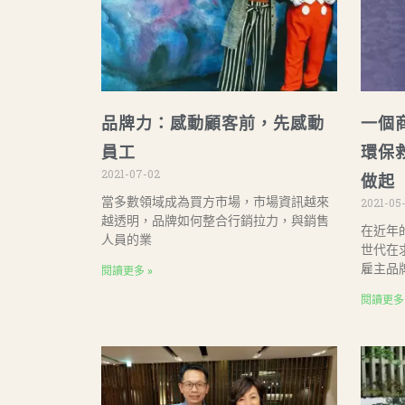
品牌力：感動顧客前，先感動
一個
員工
環保
2021-07-02
做起
當多數領域成為買方市場，市場資訊越來
2021-05
越透明，品牌如何整合行銷拉力，與銷售
在近年
人員的業
世代在
雇主品
閱讀更多 »
閱讀更多 