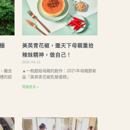
極
美英青花椒，邀天下母親重拾
辣妹精神，做自己！
2021-04-12
，繼去
▲一款獻給母親的創作：2021年母親節新
禮的起
品「美英青花椒乳酪蛋糕」
閱讀更多 »