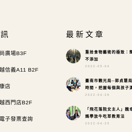
資訊
最新文章
重拾食物藝術的極致：
尚廣場B3F
不添加
2022-05-04
信義A11 B2F
臺南市觀光局─郭貞慧
康店
時間，把握每個與孩子
2022-04-26
越西門店B2F
「飛花落院女主人」魏
媽學放牛吃草教育法
電子發票查詢
2022-04-25