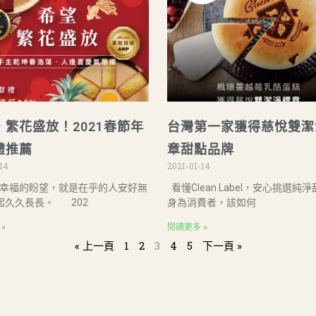
，繁花盛放！2021春節年
台灣第一家獲得慈悅雙潔
禮推薦
章甜點品牌
14
2021-01-14
幸福的盼望，就是在乎的人安好無
看懂Clean Label，安心挑選
起久久長長。 202
身為消費者，該如何
»
閱讀更多 »
« 上一頁
1
2
3
4
5
下一頁 »