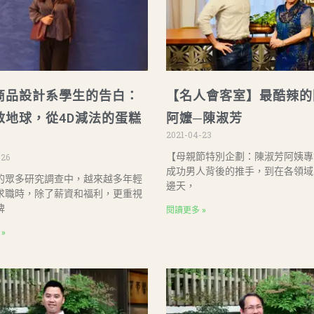
商品設計系學生的告白：
【名人會客室】最酷辣的
救地球，從4D減法的蛋糕
阿嬤─陳淑芳
2021-04-23
【母親節特別企劃：陳淑芳阿姨專
-26
成功男人背後的推手，到在各領域
的眾多研究調查中，越來越多年輕
邊天，
求職時，除了薪資和福利，更重視
牌
閱讀更多 »
»