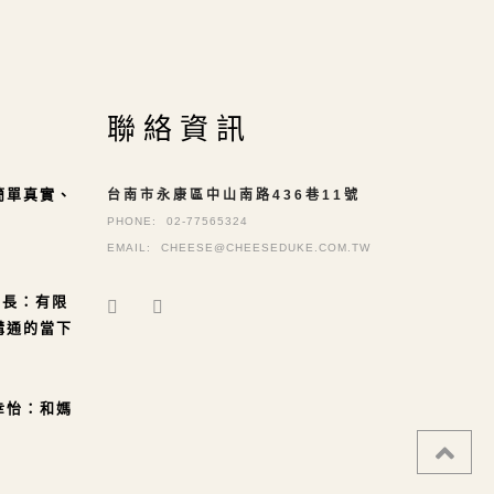
聯絡資訊
簡單真實、
台南市永康區中山南路436巷11號
PHONE:
02-77565324
EMAIL:
CHEESE@CHEESEDUKE.COM.TW
局長：有限
溝通的當下
幸怡：和媽