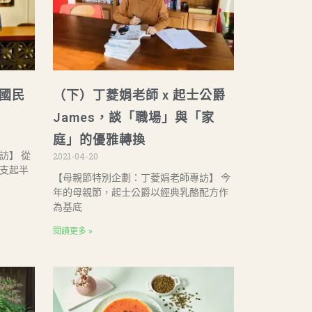
國民
（下）丁菱娟老師 x 起士公爵
James，談「職場」與「家
庭」的優雅轉換
訪】 從
2021-04-20
支起半
【母親節特別企劃：丁菱娟老師專訪】 今
年的母親節，起士公爵以經典乳酪配方作
為基底
閱讀更多 »