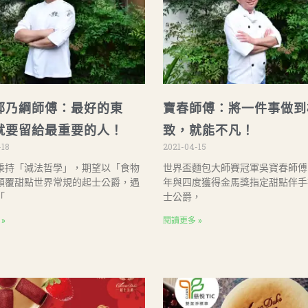
鄭乃綱師傅：最好的東
寶春師傅：將一件事做到
就要留給最重要的人！
致，就能不凡！
-18
2021-04-15
秉持「減法哲學」，期望以「食物
世界盃麵包大師賽冠軍吳寶春師傅
顛覆甜點世界常規的起士公爵，遇
年與四度獲得金馬獎指定甜點伴手
「
士公爵，
»
閱讀更多 »