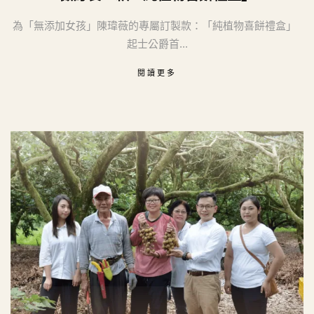
為「無添加女孩」陳瑋薇的專屬訂製款：「純植物喜餅禮盒」
起士公爵首...
閱讀更多