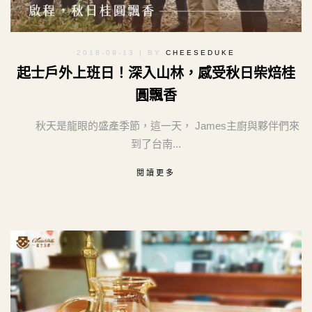
2018-09-13
| BY
CHEESEDUKE
起士戶外上班日！深入山林，感受秋日柴焙桂
圓飄香
秋天是龍眼的盛產季節，這一天， James主廚與夥伴們來
到了台南...
閱讀更多