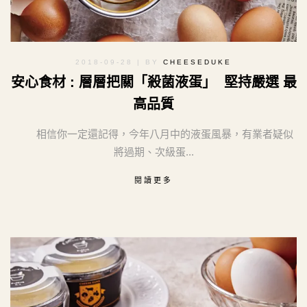
2018-09-28
| BY
CHEESEDUKE
安心食材 : 層層把關「殺菌液蛋」 堅持嚴選 最
高品質
相信你一定還記得，今年八月中的液蛋風暴，有業者疑似
將過期、次級蛋...
閱讀更多