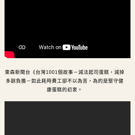
東森新聞台《台灣1001個故事－減法起司蛋糕，減掉
多餘負擔－如此耗時費工卻不以為苦，為的是堅守健
康蛋糕的初衷。