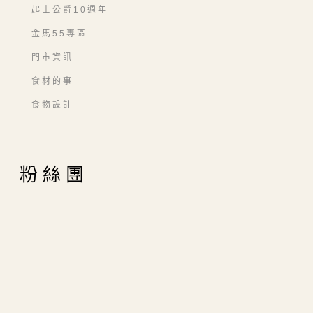
起士公爵10週年
金馬55專區
門市資訊
食材的事
食物設計
粉絲團