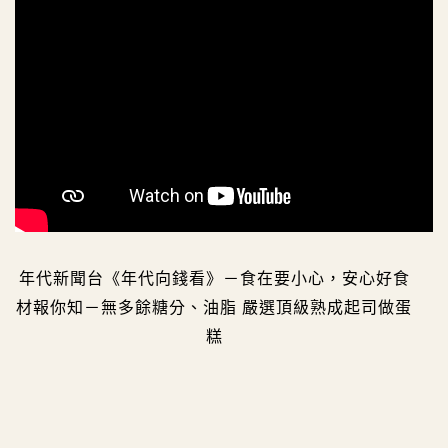
年代新聞台《年代向錢看》－食在要小心，安心好食
材報你知－無多餘糖分、油脂 嚴選頂級熟成起司做蛋
糕