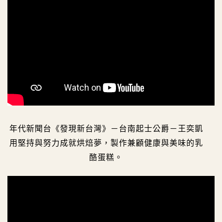
年代新聞台《發現新台灣》－台南起士公爵－王奕凱
用堅持與努力成就烘焙夢，製作兼顧健康與美味的乳
酪蛋糕。