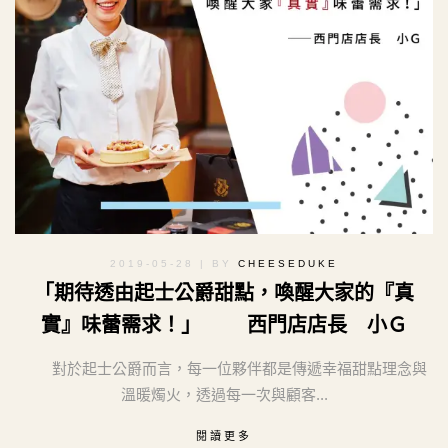
2019-05-28
| BY
CHEESEDUKE
「期待透由起士公爵甜點，喚醒大家的『真
實』味蕾需求！」 西門店店長 小Ｇ
對於起士公爵而言，每一位夥伴都是傳遞幸福甜點理念與
溫暖燭火，透過每一次與顧客...
閱讀更多