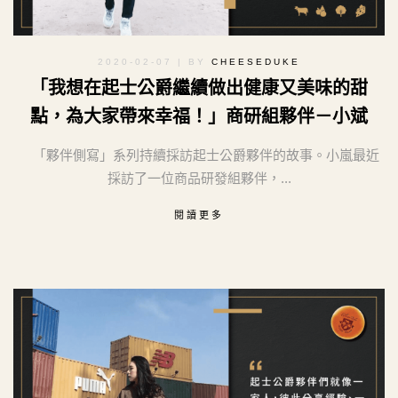
2020-02-07
| BY
CHEESEDUKE
「我想在起士公爵繼續做出健康又美味的甜
點，為大家帶來幸福！」商研組夥伴－小斌
「夥伴側寫」系列持續採訪起士公爵夥伴的故事。小嵐最近
採訪了一位商品研發組夥伴，...
閱讀更多