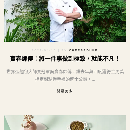
2021-04-15
| BY
CHEESEDUKE
寶春師傅：將一件事做到極致，就能不凡！
世界盃麵包大師賽冠軍吳寶春師傅，繼去年與四度獲得金馬獎
指定甜點伴手禮的起士公爵，...
閱讀更多