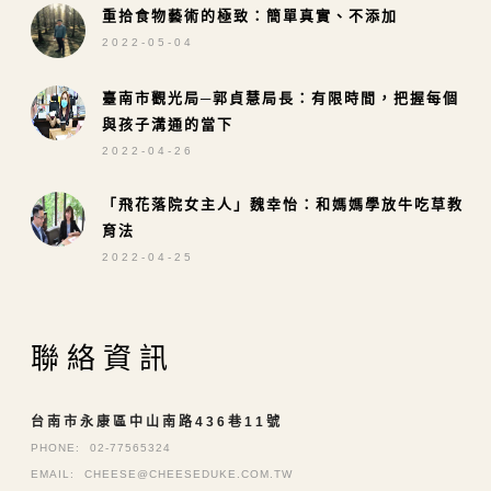
重拾食物藝術的極致：簡單真實、不添加
2022-05-04
臺南市觀光局─郭貞慧局長：有限時間，把握每個
與孩子溝通的當下
2022-04-26
「飛花落院女主人」魏幸怡：和媽媽學放牛吃草教
育法
2022-04-25
聯絡資訊
台南市永康區中山南路436巷11號
PHONE:
02-77565324
EMAIL:
CHEESE@CHEESEDUKE.COM.TW