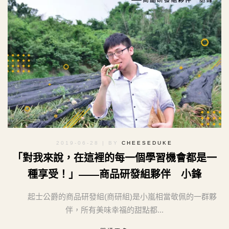
2019-06-28
| BY
CHEESEDUKE
「對我來說，在這裡的每一個學習機會都是一
種享受！」——商品研發組夥伴 小鋒
起士公爵的商品研發組(商研組)是小嵐相當敬佩的一群夥
伴，所有美味幸福的甜點都...