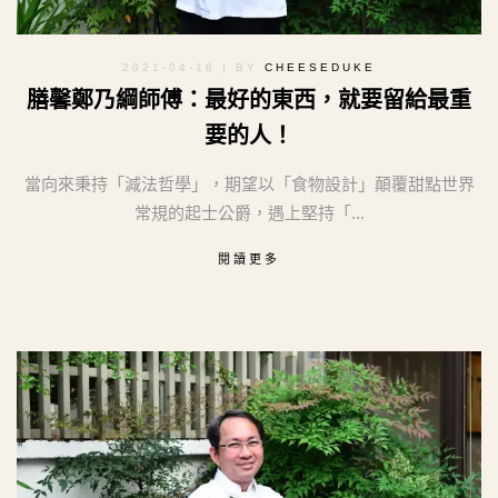
2021-04-18
| BY
CHEESEDUKE
膳馨鄭乃綱師傅：最好的東西，就要留給最重
要的人！
當向來秉持「減法哲學」，期望以「食物設計」顛覆甜點世界
常規的起士公爵，遇上堅持「...
閱讀更多